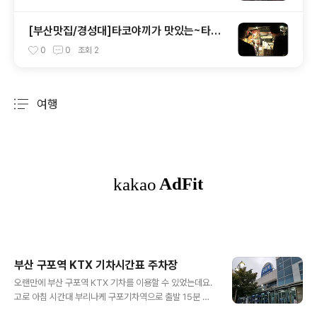
[부산맛집/경성대]타코야끼가 맛있는~타코
비
0
0
조회
2
여행
분류 전체보기
주요 글 목록
부산 구포역 KTX 기차시간표 주차장
글 내용
오랜만에 부산 구포역 KTX 기차를 이용할 수 있었는데요.
고로 아침 시간대 부리나케 구포기차역으로 출발 15분 전
당일 도착할 수 있었던 것 같아요. 살포시 시간적 여유가 있