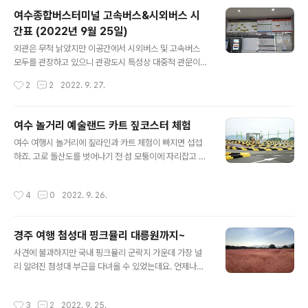
일 참단상이었어요. 우선적 부산 코스모스의 성지인지라
여수종합버스터미널 고속버스&시외버스 시
주차 뒤 선 그곳으로 발걸음을 옮길 수 있었는데요. 주변부
간표 (2022년 9월 25일)
로 몇 곳의 군락지가 있지만 요사이 몇 번 찾았던 부산 김해
글 내용
경전철간 아래편 장소로 자연스레 향하지 않았나 싶어요.
외관은 무척 낡았지만 이공간에서 시외버스 및 고속버스
이곳 말고도 낙동강 하구 방면 철새먹이터 주변으로도 자
모두를 관장하고 있으니 관광도시 특성상 대중적 관문이
연미 듬뿍 코스모스 군락이 형성되어 있지만 처음 방문하
아닐까 싶은데요. 고로 2022년 9월 말 기준 여수터미널
작성시간
2
2
2022. 9. 27.
시는 이들이 찾기에 애매모호한지라 우선 여기부터 소개..
버스 시간표를 디테일하게 현장에서 실제 담은 장면으로
소개하는 바니 혹여나 급하게 시간표를 챙겨야할 이들은
그저 참고하면 될 듯 싶습니다. 원체 관광객들이 다수 방문
여수 놀거리 예술랜드 카트 짚코스터 체험
하는 도시인지라 국내 전국 각지로 버스가 다니는 것으로
글 내용
여수 여행시 놀거리에 짚라인과 카트 체험이 빠지면 섭섭
보였거든요. 거기에 여수종합버스터미널 전면 및 육교 건
하죠. 고로 돌산도를 벗어나기 전 섬 모퉁이에 자리잡고 있
너 시내버스 정류장은 여러 가지 루트로 여수시 주요 관광
는 예술랜드를 찾아 또 달리 재미난 시간을 가졌던 하루였
지를 다니고 있으니 대중교통 이용객은 사전에 철저한 준
습니다. 여행지라는 게 원래 과도한 금액 부과는 필연적인
비 뒤 이용을 하시면 될 것 같았어요. 요 근래 시외버스 요
작성시간
4
0
2022. 9. 26.
것 같고요. 실제로 당일 예술랜드 내외를 아우르고 있으니
금 자체가 유가 상승으로 소폭 상승되었지만 확실히 자차
전체적으로 요금을 내고 입장하는 장소가 너무나도 많아
운전보다는 금액적 세이브가 이루어지는 이점을 지니..
찰나간 회한의 마음가짐을 취하기도 했다는 후문이 있네
경주 여행 첨성대 핑크뮬리 대릉원까지~
요. 아무튼 여수 카트 만큼은 필연적 경험하고 싶어 유유히
글 내용
티켓을 구매할 수 있었는데요. 확실히 사전 계획을 잡고 방
사견에 불과하지만 국내 핑크뮬리 군락지 가운데 가장 널
문하게 되면 온라인상에서 그나마 할인된 가격으로 구입할
리 알려진 첨성대 부근을 다녀올 수 있었는데요. 언제나처
수 있는지라 웬만하면 본인과 달리 사전 준비를 철저히 하
럼 평일 주말할 것 없이 수많은 인파가 다니는 것 자체가 너
고 운전대를 잡으시기를 나름 권하는 바입니다. 일명 짚라
무나도 흥미로웠으며 물론 당일 본인 역시 그 사람의 물결
작성시간
3
2
2022. 9. 25.
인이라고 불리우는 짚코스터는 카트 체험장 상..
에 동화될 수밖에 없는 그런 아름다운 시간이었습니다. 보