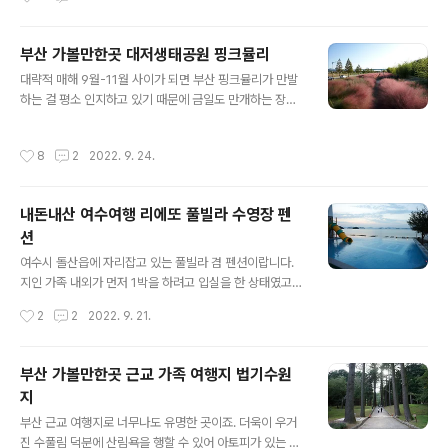
시다시피 경주 첨성대 핑크뮬리 군락지 초입부터 각종 인
증샷을 날리기 위한 남녀노소 사람들이 삼삼오오 모여 저
부산 가볼만한곳 대저생태공원 핑크뮬리
마다 미소 담뿍 경쟁을 시연하고 있었거든요. 그만큼 저 멀
글 내용
리 비춰지는 첨성대 기준 원체 핑크뮬리가 광활하게 펼쳐
대략적 매해 9월-11월 사이가 되면 부산 핑크뮬리가 만발
져 있어 혹여나 사람에 치이더라도 전혀 부자연스러움이
하는 걸 평소 인지하고 있기 때문에 금일도 만개하는 장소
발생하지 않는 매혹적인 참모습을 연신 아스라이 바라볼
가운데 한 곳인 대저생태공원으로 시간 내어 다녀올 수 있
수밖에 없었어요. 전일도 별도로 설명했지만 또 달리 불리
었습니다. 역시나 당일에도 남녀노소, 유아를 동반한 주부
작성시간
8
2
2022. 9. 24.
우는 명칭 자체가 분홍쥐꼬리새라고 하잖아요. 미국에서..
님부터 시작해서 연인 등 아스라이 인증샷을 위한 목적과
내적 힐링을 행하기 위한 인파들이 제법 삼삼오오 모여 있
는 것을 두 눈으로 확인할 수 있었답니다. 제법 기다랗게 핑
내돈내산 여수여행 리에또 풀빌라 수영장 펜
크뮬리 군락지가 이어져 있어 이계절 부산 가볼만한곳으로
션
손꼽히기도 하거든요. 그만큼 을숙도 생태공원 핑크뮬리
글 내용
못지 않게 광활하게 펼쳐져 있는지라 여러모로 볼거리가
여수시 돌산읍에 자리잡고 있는 풀빌라 겸 펜션이랍니다.
다분하다고 보면 되겠네요. 사견에 불과하지만 10월 초 즈
지인 가족 내외가 먼저 1박을 하려고 입실을 한 상태였고
음이 되면 완연하게 분홍쥐꼬리새가 더더욱 선명하게 도드
요. 개인적으로 무척 바빴던 관계로 뒤늦게 여수 리에또풀
작성시간
2
2
2022. 9. 21.
라진다고 보면 되는데요. 물론 금일은 완벽하..
빌라까지 운전대를 부리나케 잡고 더불어 합류를 행한 당
일 상황이었어요. 해 질 녘 시점이 다가왔던 터라 이미 오션
뷰를 만끽한 시점이었거든요. 고로 뒤늦게 찾았던 본인은
부산 가볼만한곳 근교 가족 여행지 법기수원
주변의 또 다른 단상을 마주하며 감성적인 시간에 빠졌던
지
찰나 시간이었어요. 온수풀 개념의 수영장이 구비되어 있
글 내용
어 가족단위로 힐링을 누리기 위한 완벽한 조건을 갖추고
부산 근교 여행지로 너무나도 유명한 곳이죠. 더욱이 우거
있었는데요. 그만큼 여수 풀빌라 리에또의 이점으로 비춰
진 수풀림 덕분에 산림욕을 행할 수 있어 아토피가 있는 유