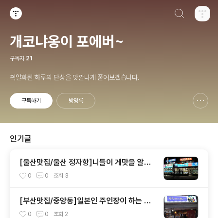
검색하기
티스토리
개코냐옹이 포에버~
구독자
21
획일화된 하루의 단상을 맛깔나게 풀어보겠습니다.
구독하기
방명록
신고하기 레이어
열기
인기글
[울산맛집/울산 정자항]니들이 게맛을 알어~
누나대게횟집
0
0
조회
3
[부산맛집/중앙동]일본인 주인장이 하는 카
레집~겐짱카레
0
0
조회
2