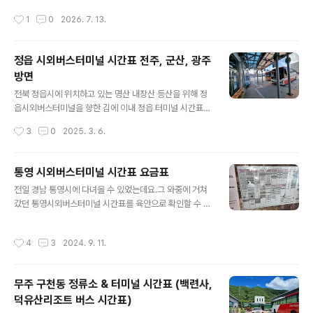
어 이내 구포역 KTX 시간표 또한 담아낼 수 있었고요.거기
작성시간
1
0
2026. 7. 13.
에 새마을호, ITX, 무궁화호 열차까지 더불어 육안 가득 확
인할 수 있었습니다. 참고로 부산 구포역 같은 경우에는 부
산에서 두 번째로 승객들이 많이 이용하는 기차역으로 판
정읍 시외버스터미널 시간표 전주, 군산, 광주
별하시면 될 듯 싶은데요. 고로 서울 및 수도권 승객 기준
방면
경부선 열차를 이용할 경우 사실상 해운대 및 광안리 숙소
글 내용
체크인 해당자라면 오히려 부산역이 아닌 구포역이 조금
전북 정읍시에 위치하고 있는 명산 내장산 등산을 위해 정
더 빠르게 이동할 수 있는 이점을 내포하고 있다고 보면 될
읍시외버스터미널을 향한 김에 이내 정읍 터미널 시간표까
것 같기도 해요. 그말인 즉슨 부산 구포기차역 건너편에
지 성큼 확인할 수 있었습니다. 지리적 특성상 전주, 광주
작성시간
3
0
2025. 3. 6.
부..
같은 대도시 및 군산 등 대도시 주변 위성 도시 또한 수시로
향하는 걸 흠칫 미소 듬뿍 살펴볼 수 있었습니다. 대략적
50분 거리 기준 전주시외버스터미널까지 요금 5,500원
통영 시외버스터미널 시간표 요금표
을 책정하고 있었으며 1시간 30분 거리인 군산시외버스터
글 내용
전일 경남 통영시에 다녀올 수 있었는데요.그 와중에 거쳐
미널까지는 9,800원을 책정하고 있었으니 한편으로 참고
갔던 통영시외버스터미널 시간표를 육안으로 확인할 수 있
하시면 될 것 같기도 해요. 30분에서 1시간 간격으로 운
었으니 찰나간 참고하시면 될 것 같아요. 지리적 위치상
행하고 있는 광주시는 요금 5천원을 부과하고 있었으니 체
부산 경남권으로 빈번한 배차 시간을 확인할 수 있었는데
감상 정읍시가 전주와 광주 사이에 위치하고 있는 것으로
작성시간
4
3
2024. 9. 11.
요.이외에도 수도권 및 전라도 충청도 등 거진 국내 주요 도
지레짐작 몸소 실감할 수 있었고 말이에요. 아무튼 당일
시로 관광지 특성상 배차 시간이 형성되어 있는 걸 미소 가
본인은 군산..
득 확인할 수 있었습니다. 통영시외버스터미널 요금표 또
무주 구천동 정류소 & 터미널 시간표 (백련사,
한 더불어 육안 듬뿍 담을 수 있었거든요.점차적 숫자 놀음
덕유산리조트 버스 시간표)
자체가 상승하는 것을 보아하니 어김없이 물가 상승을 몸
글 내용