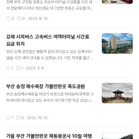
소 체감할 수 있었으니까 말입니다. 며칠 뒤 추석이 성큼
전북 무주 구천동 정류소 최상부 터미널 시간표를 시간 내
엄습하는 시즌이 되다보니 사전 예매 역시 모바일 및 현장
어 전달해드리려고 하는데요.자그만한 정류소 규모를 자랑
티켓팅까지 행하는 걸 엿볼 수 있었는데요. 아무쪼록 통
하지만 원체 덕유산 등산객 및 무주구천동 계곡 방문객들
작성시간
3
0
2024. 8. 14.
영시외버스터미널을 통해..
이 많기 때문에 대형 주차장과 더불어 소규모 터미널을 함
께 운영하고 있는 것으로 비춰졌습니다. 무주 시골버스
개념인 군내버스 같은 경우는 바로 위 장면 구천동관광안
김해 시외버스 고속버스 여객터미널 시간표
내소 앞에서 승차하면 되겠고요.옆으로 보시다시피 무주공
요금 위치
용터미널과 연계해서 대전, 전주로 향하는 시외버스를 승
글 내용
차할 수 있는 정류소가 있으니 하단부 시간에 맞춰서 이내
부산 김해 경전철간 봉황역 앞에 자리잡고 있는 김해 터미
발걸음을 옮기시면 될 것 같습니다. 무주 구천동 정류소
널을 시간 내어 다녀올 수 있었습니다. 거진 자차를 몰고 가
의 시그니처 강아지 백구 녀석은 언제나처럼 제자리를 사
기 애매모호할 경우에 종종 이용하는 김해시 복합 공영터
작성시간
1
1
2023. 9. 8.
수하며 늠름한 모습을 이내 선보이고 있었거든요. 이장
미널로 보면 되는데요. 더욱이 바로 옆으로 연결되어 있는
면은 구천동관광안내소 전면에 거치되어 있는 ..
신세계백화점과 김해 이마트까지 이래저래 연계하기에도
무척이나 탁월함을 방문 시마다 안겨주는지라 자연스레 가
부산 송정 해수욕장 가볼만한곳 죽도공원
끔이라도 이용하게 되는 것 같기도 해요. 김해시 자체가 신
글 내용
부산 송정해수욕장을 바닷가 방면으로 바라보며 좌측편 끄
도시 및 구도시까지 이래저래 부산에서 무던히 시민들이
트머리에 자리잡고 있는 유수의 아기자기한 작은 섬입니
빠져나갔기 때문에 인구 자체가 쉬이 많다고 보면 되는데
다. 당연히 육지와 연결되어 있지만 오래전에는 떨어졌던
요. 더불어 서두에서 언급한대로 부산과의 교통 인프라 측
것으로 기억하고, 거기에 지금은 동네 주민들과 관광객들
면에서 경전철이 생기는 바람에 더더욱 유동 인구가 무던
작성시간
1
0
2022. 10. 12.
에게 빼놓을 수 없는 산책 코스가 되었으니까 말이죠. 나지
히 늘어났다고 보면 될 듯 싶어요. 보시다시피 김해시외버
막한 동산 개념의 언덕배기인지라 오르는데 힘겨움은 없을
스 시간표 및 김해고속버스 시간표까지 통폐합 공용 복..
것으로 사료되고요. 굳이 올라가지 않고, 곧바로 송정 죽도
가을 부산 가볼만한곳 해동용궁사 10월 여행
공원의 시그니처 해안가 정자로 향하는 길도 별도로 존재