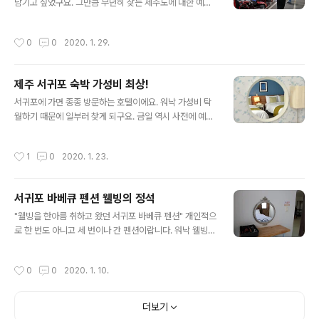
남기고 싶었구요. 그만큼 무던히 찾는 제주도에 대한 예의
넘치는 하루였어요.ㅋㅋ 카트 범퍼카 승마까지! 다양한 놀
이 문화를 보유하고 있는 곳이구요. 제주도에서 또 다른 추
작성시간
0
0
2020. 1. 29.
억을 잔뜩 남길 수 있는 공간이랍니다.ㅋㅋ 우선적!..
제주 서귀포 숙박 가성비 최상!
글 내용
서귀포에 가면 종종 방문하는 호텔이에요. 워낙 가성비 탁
월하기 때문에 일부러 찾게 되구요. 금일 역시 사전에 예약
사이트를 통해 실속적으로 결제를 진행할 수 있었답니다!
여기가 참으로 재미난 게~ 호텔 호스텔 게스트하우스 개념
작성시간
1
0
2020. 1. 23.
을 다 가지고 있구요. 그만큼 고객 친화적인 면을 다..
서귀포 바베큐 펜션 웰빙의 정석
글 내용
"웰빙을 한아름 취하고 왔던 서귀포 바베큐 펜션" 개인적으
로 한 번도 아니고 세 번이나 간 펜션이랍니다. 워낙 웰빙스
러움을 제대로 취하고 있는 서귀포 내 숙소였구요. 시간이
일정 지나더라도 그만큼 쉽사리 잊혀지지 않았던 곳으로
작성시간
0
0
2020. 1. 10.
기억되고 있답니다! 펜션으로 가기 전! 서귀포 월드..
더보기