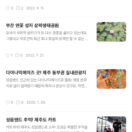
졌고, 고로 익일 이른 아침 시간대에도 나만의 인증샷을 위
아나 만성피로를 호소하는 어르신 등 남녀노소 가릴 것 없
작성시간
3
2
2022. 9. 11.
한 수영을 가히 적절히 행할 수 있었죠. 아무리 생각해도 위
이 내외적 힐링을 행할 수 있기 때문이랍니다. 금일도 부산
치 자체가 절묘한 것 같아요. 여기가 여수 ..
노포동역 기준 15여분 만에 부산 가볼만한곳 법기수원지
에 도착할 수 있었는데요. 휴일을 맞아 가족단위 나들이객
부산 연꽃 성지 삼락생태공원
들이 상당히 많았으며 그만큼 선선해진 날씨와 맞물리며
글 내용
요사이 사회적 분위기가 또 다시 경종을 울리고 있는데요.
산책겸 여행지로 방문한 이들이 제법 보였어요. 객관적 법
그렇다고 무조건적 퇴근 후나 휴일에 방콕만 할 수 없는 법!
기수원지의 긍정적인 점은 무료 입장에다, 그다지 방대하
그와 맞물리며 개인적으로 여름철이 되면 한 번 쯤 찾게되
게 널찍하지 않아 하체의 피로도 역시 가중되지 않는다는
는 부산 삼락생태공원 연꽃단지를 당일도 시간 내어 다녀
점이거든요. 더불어 편백림의 효용 가지를 제대로 누릴 수
작성시간
1
0
2022. 7. 21.
올 수 있었습니다. 무더위가 절정을 향해 달리게 되면 반대
있고, 보시다시피 상부에서 수원지 자체의 순기능 흡사 호
급부로 연꽃이 만개하게 되거든요. 금일은 솔까말 만개 수
수같은 외부 장소를 유유히 걸어갈 수 있으니까..
준은 아니었지만 그나마 볼거리로 다분해서 소위 말하는
다이나믹메이즈 굿! 제주 동부권 실내관광지
두 눈동자에 담는 맛이 무던히 생성될 수밖에 없었어요. 바
글 내용
로 위 부산 김해간 경전철이 상부에서 연신 내달리고 있어
성읍랜드 인근에 있는 다이나믹메이즈로 출동! 체험 관광
형형색색 겉모습의 변화를 준 열차 구경하는 재미도 쏠쏠
지로 널리 알려졌기 때문에 특히나 관심이 갔구요. 자연스
찮게 가지고 있었고요. 물론 당일 시선적 핵심은 부산 연꽃
레 성읍랜드에 이어 연계 코스로 선택했던 제주 동부권 실
성지 삼락생태공원이었고, 무더위가 진득하게 내적 기운을
내관광지 랍니다! 보무당당한 실내 관광지의 위력! 괜스레
작성시간
0
0
2020. 1. 30.
빼앗아갔지만 그나마 바라보는 재미를..
설렘이 무던히 발생했구요. 도대체 이름처럼 어떤 모..
성읍랜드 추억! 제주도 카트
글 내용
카트 타러 제주도 성읍랜드로 고우! 조금은 특별한 추억을