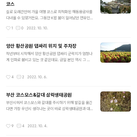
코스
한다는 점 참고하면 되겠어요. 아무튼 본인은 최상부에 올
글 내용
라왔고, 뜻 깊은 구조물이 비치되어 있어 나름 관심을 가지
실로 오래간만에 가을 여행 코스로 최적화된 해동용궁사를
며 대나무 관련 여기만의 역사를 제대로 뇌리속 인지할 수
다녀올 수 있었거든요. 그동안 K팝 붐이 일어났던 연유인
있었습니다. 쌀쌀했던 관계로 그저 지나치는 차원으로 인
지, 아니면 애초에 유명세를 타고 있는 사찰이었는지 아무
작성시간
1
0
2022. 10. 10.
식하며 곧바로 아래편 바닷가 라인에 자리잡고 있는 ..
튼 내국인과 외국인이 반반 이룰 정도로 정말로 이국적인
느낌이 다분했던 장소로 당일 인식되었답니다. 참고로 해
동용궁사 주변으로 몇 곳의 암자 개념의 사찰 또한 존재하
양산 황산공원 댑싸리 위치 및 주차장
니 참고하시면 되겠고요. 거기에 입구 부근에 대형 주차장
글 내용
작년부터 시작해서 양산 황산공원 댑싸리 군락지가 엄청나
또한 완비되어 있으니 주차 문제는 전혀 심적 붙들어매셔
게 인파로 붐비고 있는 것 같은데요. 금일 본인 역시 그 대
도 될 것으로 사료되었어요. 파킹 완료 후 입구에서부터 본
열에 동참하고 싶어 차량을 이끌고 향했으며 당일 운이 너
인의 태생 관련 동물 석상이 비치되어 있어 다들 본인 년도
무나도 좋았는지 막 차량이 빠지는 상황과 맞물리며 군락
에 해당되는 수호신 옆에서 인증샷 찍기에 여념이 없었고
작성시간
4
2
2022. 10. 6.
지 바로 전면 육교 아래 주차장에 기분 좋게 파킹을 행할 수
요. 점차적으로 사찰 방면으로 진행하다보니 신비롭고, 경
있었습니다. 애초에는 경남 의령 댑싸리가 유명세를 탔기
건한 건축물들이 연방 시야감에 들어오지 않았나 ..
때문에 일부러라도 먼걸음 향할 수밖에 없었거든요. 그만
부산 코스모스&갈대 삼락생태공원
큼 대중교통 이동에도 용이하고, 주차장 역시 곳곳에 대단
글 내용
위 부지로 형성하고 있는 양산 황산공원은 이래저래 다수
부산시에서 코스모스와 갈대를 주시하기 위해 발길을 옮긴
를 행복하게 만들어주는 확실한 외적 연결고리가 아니었나
다면 가장 우선시 생각나는 곳이 바로 삼락생태공원과 대
싶었죠. 더욱이 군락 위치도 가히 절묘하게 분포하고 있었
저생태공원이 아닐까 싶은데요. 거주지 기준 및 지리적 특
어요. 물금역 너머 육교를 건너는 즉시 곧바로 마주칠 수 있
성상 그나마 이동하기 용이했던 삼락생태공원으로 당일 운
작성시간
9
4
2022. 10. 4.
기 때문에 월당나루터 근방 황산공원 핑크뮬..
전대를 잡아봤고요. 언제나처럼 광활한 부지에 여러 가지
자연미가 내포되어 있는 모습에 어김없이 반하고 왔던 당