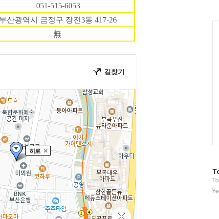
러
051-515-6053
그
부산광역시 금정구 장전3동 417-26
인
C
無
방
T
To
문
자
Ye
수