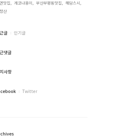
면맛집,
개코냐옹이,
부산부평동맛집,
해담스시,
정산,
근글
인기글
근댓글
지사항
acebook
Twitter
rchives