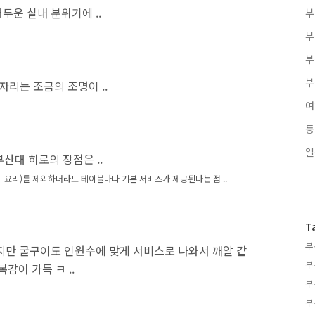
두운 실내 분위기에 ..
부
부
부
부
자리는 조금의 조명이 ..
여
등
일
부산대 히로의 장점은 ..
 요리)를 제외하더라도
테이블마다
기본 서비스가 제공된다는 점 ..
T
부
지만 굴구이도 인원수에 맞게 서비스로 나와서 깨알 같
부
복감이 가득 ㅋ ..
부
부