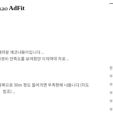
러분 개코냐옹이입니다 ..
성비 만족도를 보여줬던 이자까야 히로 ..
분
부
목으로 50m 정도 들어가면 우측편에 나옵니다 (지도
부
참조) ..
부
부
부