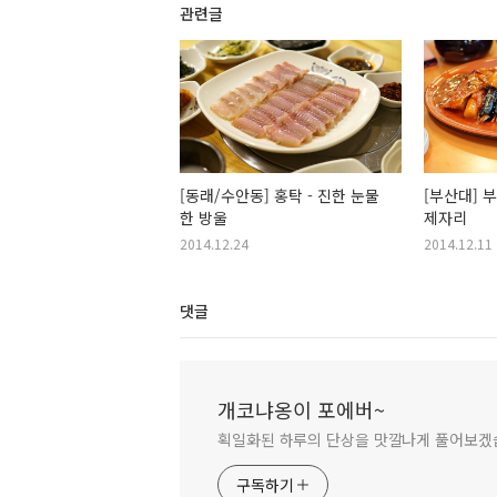
관련글
[동래/수안동] 홍탁 - 진한 눈물
[부산대] 
한 방울
제자리
2014.12.24
2014.12.11
댓글
개코냐옹이 포에버~
획일화된 하루의 단상을 맛깔나게 풀어보겠
구독하기