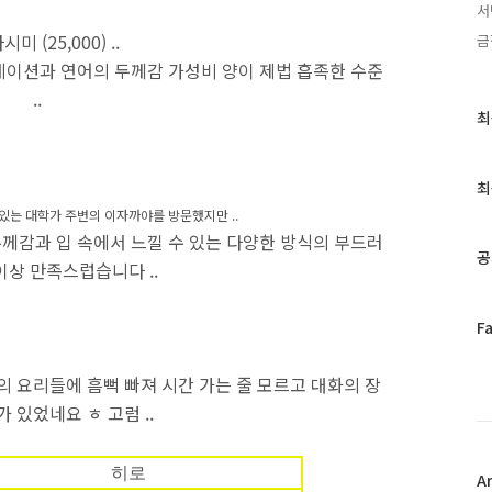
서
미 (25,000) ..
금
이션과 연어의 두께감 가성비 양이 제법 흡족한 수준
..
최
최
근
글
과
최
인
있는 대학가 주변의 이자까야를 방문했지만 ..
기
두께감과 입 속에서 느낄 수 있는 다양한 방식의 부드러
글
공
이상 만족스럽습니다 ..
페
F
이
스
 요리들에 흠뻑 빠져 시간 가는 줄 모르고 대화의 장
북
가 있었네요 ㅎ 고럼 ..
트
위
터
히로
플
A