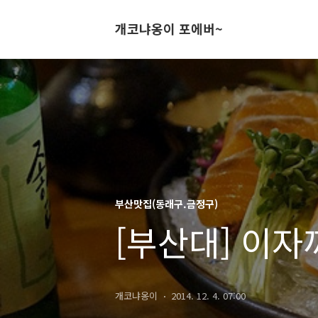
개코냐옹이 포에버~
부산맛집(동래구.금정구)
[부산대] 이자
개코냐옹이
2014. 12. 4. 07:00