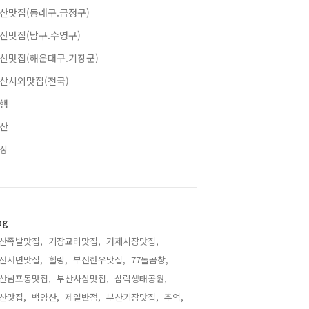
산맛집(동래구.금정구)
산맛집(남구.수영구)
산맛집(해운대구.기장군)
산시외맛집(전국)
행
산
상
ag
산족발맛집,
기장교리맛집,
거제시장맛집,
산서면맛집,
힐링,
부산한우맛집,
77돌곱창,
산남포동맛집,
부산사상맛집,
삼락생태공원,
산맛집,
백양산,
제일반점,
부산기장맛집,
추억,